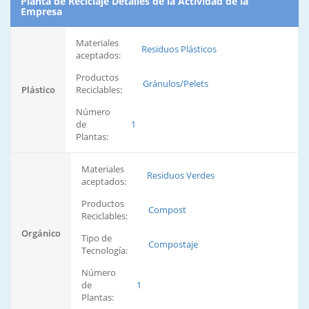
Planta de Reciclaje Detalles de la Actividad de la
Empresa
Materiales
Residuos Plásticos
aceptados:
Productos
Gránulos/Pelets
Plástico
Reciclables:
Número
de
1
Plantas:
Materiales
Residuos Verdes
aceptados:
Productos
Compost
Reciclables:
Orgánico
Tipo de
Compostaje
Tecnología:
Número
de
1
Plantas: