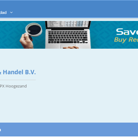
idad
 Handel B.V.
 PX Hoogezand
a