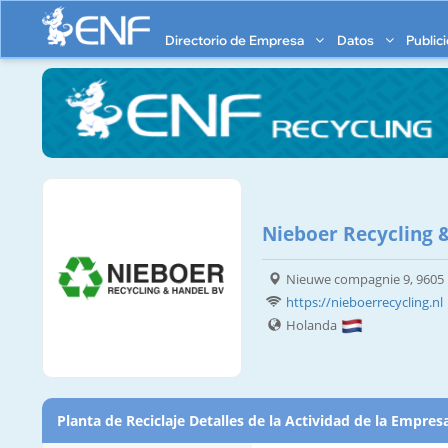
Directorio de Empresa
Datos
Public
Nieboer Recycling &
Nieuwe compagnie 9, 9605
https://nieboerrecycling.nl
Holanda
Planta de Reciclaje Detalles de la Actividad de la Empres