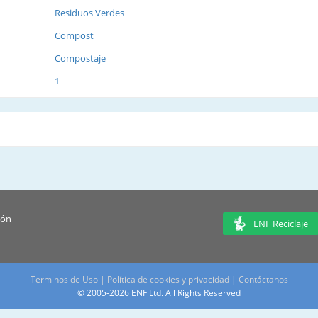
Residuos Verdes
Compost
Compostaje
1
ión
ENF Reciclaje
Terminos de Uso
|
Política de cookies y privacidad
|
Contáctanos
© 2005-2026 ENF Ltd. All Rights Reserved