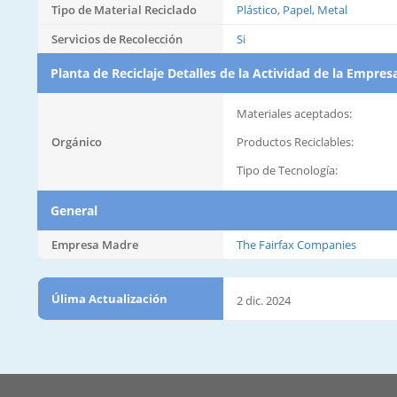
Tipo de Material Reciclado
Plástico, Papel, Metal
Servicios de Recolección
Si
Planta de Reciclaje Detalles de la Actividad de la Empres
Materiales aceptados:
Orgánico
Productos Reciclables:
Tipo de Tecnología:
General
Empresa Madre
The Fairfax Companies
Úlima Actualización
2 dic. 2024