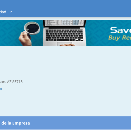
idad
son, AZ 85715
om
d de la Empresa