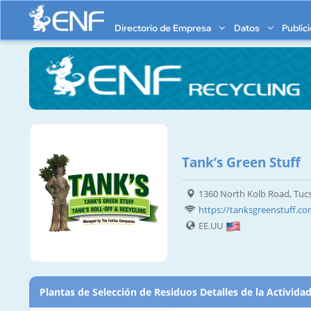
Directorio de Empresa
Datos
Public
Tank’s Green Stuff
1360 North Kolb Road, Tuc
https://tanksgreenstuff.c
EE.UU
Plantas de Selección de Residuos Detalles de la Activida