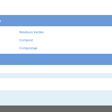
a
Residuos Verdes
Compost
Compostaje