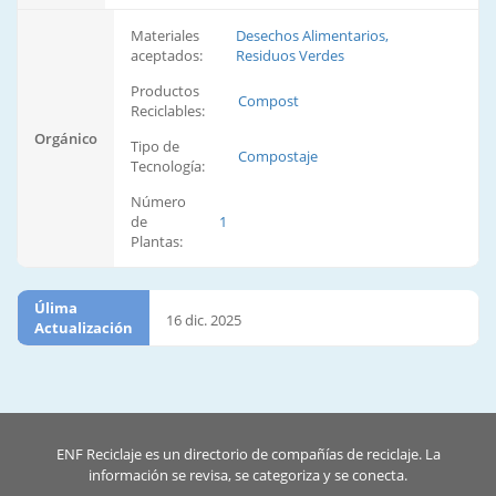
Materiales
Desechos Alimentarios,
aceptados:
Residuos Verdes
Productos
Compost
Reciclables:
Orgánico
Tipo de
Compostaje
Tecnología:
Número
de
1
Plantas:
Úlima
16 dic. 2025
Actualización
ENF Reciclaje es un directorio de compañías de reciclaje. La
información se revisa, se categoriza y se conecta.