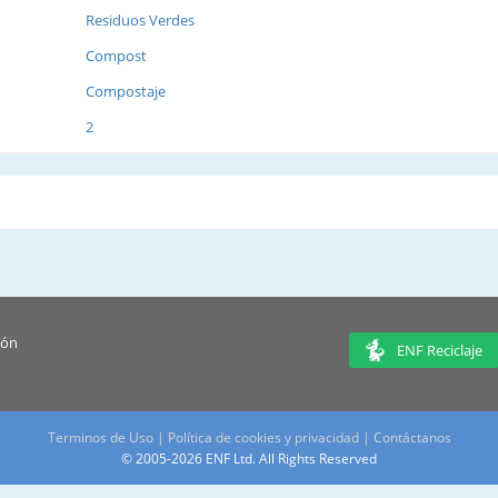
Residuos Verdes
Compost
Compostaje
2
ión
ENF Reciclaje
Terminos de Uso
|
Política de cookies y privacidad
|
Contáctanos
© 2005-2026 ENF Ltd. All Rights Reserved