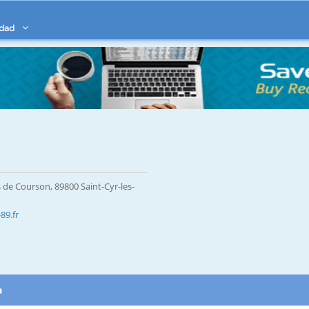
idad
 de Courson, 89800 Saint-Cyr-les-
89.fr
a