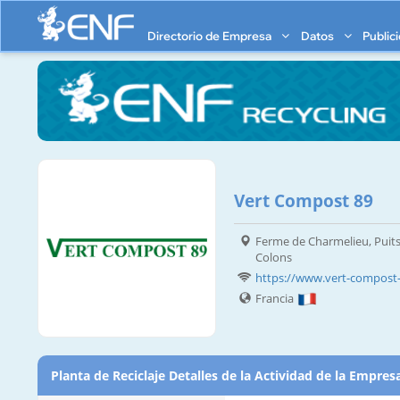
Directorio de Empresa
Datos
Public
Vert Compost 89
Ferme de Charmelieu, Puits
Colons
https://www.vert-compost-
Francia
Planta de Reciclaje Detalles de la Actividad de la Empres